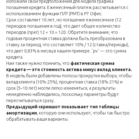
изложили свои предположения для модели графика
погашения кредита. Ежемесячный платеж рассчитывается с
использованием функции ПЛТ (PMT) в Р7 Офис.
Срок составляет 10 лет, но погашение ежемесячное (12
периодов погашения в год), что дает общее количество
периодов (nper) 12 × 10 = 120. Обратите внимание, что
годовая процентная ставка должна быть преобразована в
ставку за период, что составляет 10% / 12 (ставка/периоды),
что дает 0,83% в месяц в нашем примере. `pv` — это сумма
кредита.
Нам также нужно помнить, что
фактическая сумма
кредита — это стоимость актива минус вклад клиента.
В модель были добавлены полосы прокрутки выбора, чтобы
вклад клиента (10%-25%), процентная ставка (18%-21%) и
срок (5–10 лет) могли легко изменяться, а результаты
немедленно наблюдались, поскольку параметры будут
пересчитываться сразу.
Предыдущий скриншот показывает тип таблицы
амортизации
, которую они используют, чтобы так быстро
обрабатывать ваши варианты.