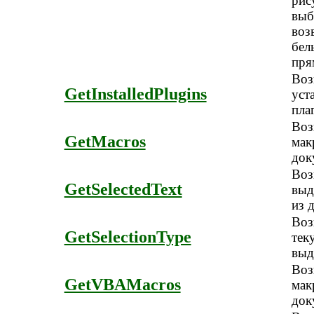
рис
выб
воз
бел
пря
Воз
GetInstalledPlugins
уст
пла
Воз
GetMacros
мак
док
Воз
GetSelectedText
выд
из 
Воз
GetSelectionType
тек
выд
Воз
GetVBAMacros
мак
док