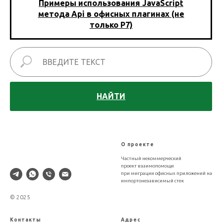
Примеры использования JavaScript
метода Api в офисных плагинах (не
только Р7)
НАЙТИ
XLDB
О проекте
Частный некоммерческий
проект взаимопомощи
при миграции офисных приложений на
импортонезависимый стек
© 2025
Контакты
Адрес