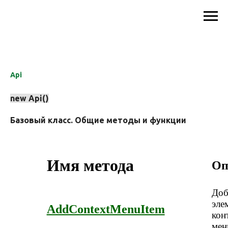
Api
new Api()
Базовый класс. Общие методы и функции
Имя метода
Оп
Доб
эле
AddContextMenuItem
кон
мен