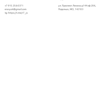
+7 915 258-0371
ул. Проспект Ленина д144 оф 206,
erasyuk@gmail.com
Подольск, МО, 142103
tg:
https://t.me/r7_js