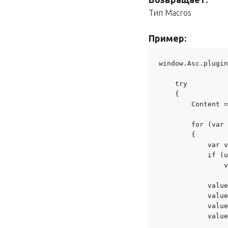
Тип Macros
Пример:
window.Asc.plugin
    try

    {

        Content =
        for (var 
        {

            var v
            if (u
                v
            value
            value
            value
            value