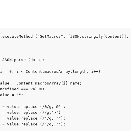
.executeMethod ("GetMacros", [JSON.stringify(Content)], 
 JSON.parse (data);

i = 0; i < Content.macrosArray.length; i++)

alue = Content.macrosArray[i].name;

ndefined === value)

alue = "";

 = value.replace (/&/g,'&');

 = value.replace (//g,'>');

 = value.replace (/'/g,''');

 = value.replace (/"/g,'"');
