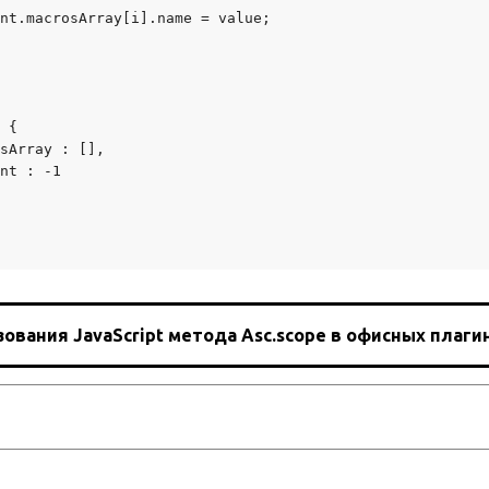
nt.macrosArray[i].name = value;

 {

sArray : [],

nt : -1

вания JavaScript метода Asc.scope в офисных плагин