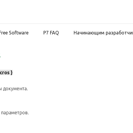
Free Software
Р7 FAQ
Начинающим разработчи
s
cros }
 документа.
 параметров.