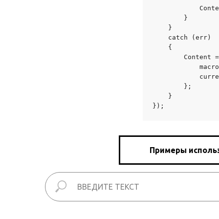
            Conte
        }

    }

    catch (err)

    {

        Content =
            macro
            curre
        };

    }

});
Примеры использо