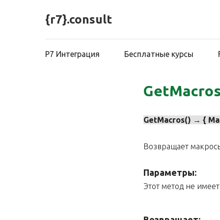
{r7}.consult
Р7 Интеграция
Бесплатные курсы
GetMacro
GetMacros() → { Ma
Возвращает макросы
Параметры:
Этот метод не имеет
Возвращает: