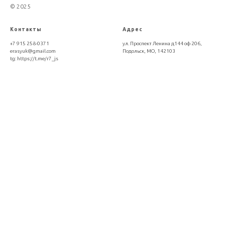
© 2025
Контакты
Адрес
+7 915 258-0371
ул. Проспект Ленина д144 оф 206,
erasyuk@gmail.com
Подольск, МО, 142103
tg:
https://t.me/r7_js