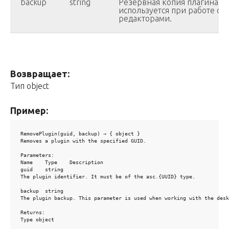
backup
string
Резервная копия плагина. Э
используется при работе с 
редакторами.
Возвращает:
Тип object
Пример:
RemovePlugin(guid, backup) → { object }

Removes a plugin with the specified GUID.

Parameters:

Name	Type	Description

guid	string	

The plugin identifier. It must be of the asc.{UUID} type.

backup	string	

The plugin backup. This parameter is used when working with the desk
Returns:

Type object