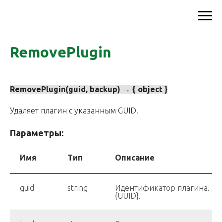
RemovePlugin
RemovePlugin(guid, backup) → { object }
Удаляет плагин с указанным GUID.
Параметры:
Имя
Тип
Описание
guid
string
Идентификатор плагина. Дол
{UUID}.