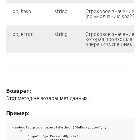
obj.hash
string
Строковое значение, 
(по умолчанию sha256)
obj.error
string
Строковое значение, 
которая произошла (зна
операция успешна).
Возврат:
Этот метод не возвращает данных.
Пример:
window.Asc.plugin.executeMethod ("OnEncryption", [

    {

        "type": "getPasswordByFile",
