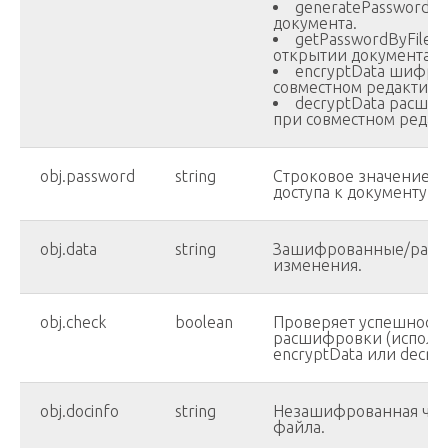
generatePassword г
документа.
getPasswordByFile 
открытии документа.
encryptData шифру
совместном редактиро
decryptData расши
при совместном редак
obj.password
string
Строковое значение, 
доступа к документу.
obj.data
string
Зашифрованные/рас
изменения.
obj.check
boolean
Проверяет успешност
расшифровки (использу
encryptData или decryp
obj.docinfo
string
Незашифрованная час
файла.