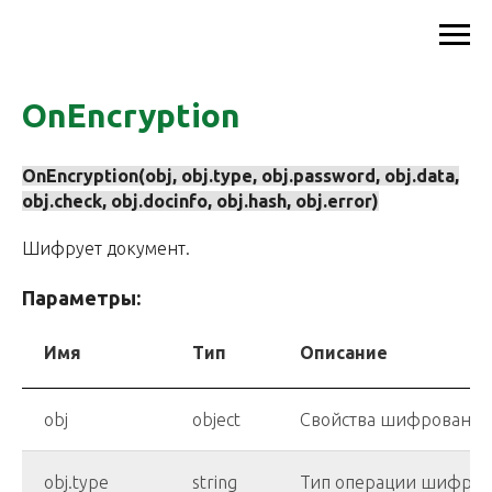
OnEncryption
OnEncryption(obj, obj.type, obj.password, obj.data,
obj.check, obj.docinfo, obj.hash, obj.error)
Шифрует документ.
Параметры:
Имя
Тип
Описание
obj
object
Свойства шифрования
obj.type
string
Тип операции шифров