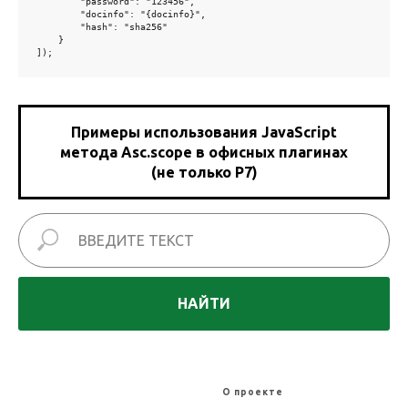
        "password": "123456",

        "docinfo": "{docinfo}",

        "hash": "sha256"

    }

]);
Примеры использования JavaScript
метода Asc.scope в офисных плагинах
(не только Р7)
НАЙТИ
XLDB
О проекте