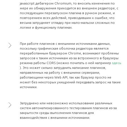
javascript дебагером Chromium, то вносить изменения по
мере их обнаружения приходится во внешнем редакторе, с
последующим перезапуском плагина в ручном режиме, и
повторением всех действий, приводившим к ошибке, что
весьма затрудняет отладку при мало-мальски сложных по
логике и функционалу плагинах.
При работе плагинов с внешними источниками данных,
поскольку графическая оболочка редактора является
переработанным браузером Chrome, возникают проблемы
запросов к таким источникам из-за встроенного в браузеры
режима работы CORS (можно почитать о ней например
здесь
). Это может сильно затруднить написание плагинов,
направленных на работу с внешними серверами,
работающими через Web API, так как браузер просто не
может без некоторых ухищрений передавать запрос на такие
источники.
Затруднено или невозможно использование различных
систем автоматизированного тестирования плагинов из-за
закрытости среды выполнения плагинов для
взаимодействия с внешними источниками.