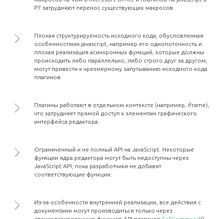
Р7 затрудняют перенос существующих макросов.
Плохая структурируемость исходного кода, обусловленная
особенностями javascript, например его однопоточность и
плохая реализация асинхронных функций, которые должны
происходить либо параллельно, либо строго друг за другом,
могут привести к чрезмерному запутыванию исходного кода
плагинов.
Плагины работают в отдельном контексте (например, iframe),
что затрудняет прямой доступ к элементам графического
интерфейса редактора.
Ограниченный и не полный API на JavaScript. Некоторые
функции ядра редактора могут быть недоступны через
JavaScript API, пока разработчики не добавят
соответствующие функции.
Из-за особенности внутренней реализации, все действия с
документами могут производиться только через
специализированную функцию API плагинов
CallCommand
(),