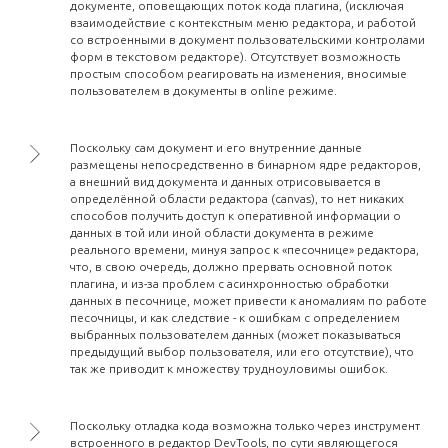
документе, оповещающих поток кода плагина, (исключая
взаимодействие с контекстным меню редактора, и работой
со встроенными в документ пользовательскими контролами
форм в текстовом редакторе). Отсутствует возможность
простым способом реагировать на изменения, вносимые
пользователем в документы в online режиме.
Поскольку сам документ и его внутренние данные
размещены непосредственно в бинарном ядре редакторов,
а внешний вид документа и данных отрисовывается в
определённой области редактора (canvas), то нет никаких
способов получить доступ к оперативной информации о
данных в той или иной области документа в режиме
реального времени, минуя запрос к «песочнице» редактора,
что, в свою очередь, должно прервать основной поток
плагина, и из-за проблем с асинхронностью обработки
данных в песочнице, может привести к аномалиям по работе
песочницы, и как следствие - к ошибкам с определением
выбранных пользователем данных (может показываться
предыдущий выбор пользователя, или его отсутствие), что
так же приводит к множеству трудноуловимы ошибок.
Поскольку отладка кода возможна только через инструмент
встроенного в редактор DevTools, по сути являющегося