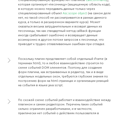
которая организует «песочницу» (защищенную область кода),
в которую можно передавать данные только через
специализированный объект
Asc.scope object
(на самом деле
нет, но такой способ не рассматривается в рамках данного
курса, а только в расширенном варианте курса). Может
оказаться весьма затруднительным и возврат данных из
песочницы, так как стандартный метод callback функции
иногда срабатывает ошибочно и возвращает данные
ассинхронно в другом потоке запросов к песочнице, что
приводит к трудно отлавливаемым ошибкам при отладке.
Поскольку плагин представляет собой отдельный iframe (в
терминах html), то и любое взаимодействие строится по
схеме событий DOM элементов. Поэтому для создания
форм плагина, как встраиваемых в редактор, так и в виде
отдельных модальных окон, требуются глубокие знания по
построению форм на html страницах и организации реакций
на события в языке java script.
По схожей схеме событий работает и взаимодействие между
плагином и самим редактором. Перечень таких событий
сильно ограничен разработчиками, и в частности,
практически нет событий о действиях пользователя в