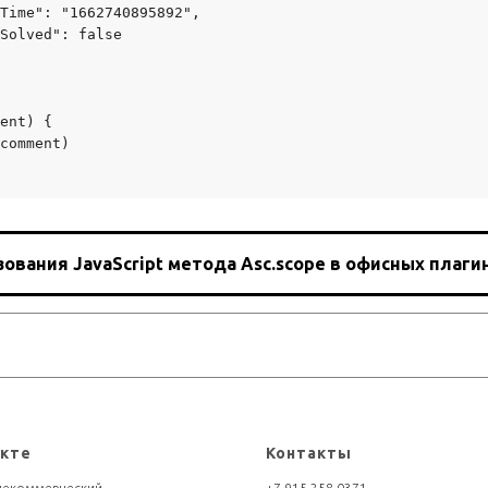
Time": "1662740895892",

Solved": false

ent) {

comment)

вания JavaScript метода Asc.scope в офисных плагин
екте
Контакты
некоммерческий
+7 915 258-0371