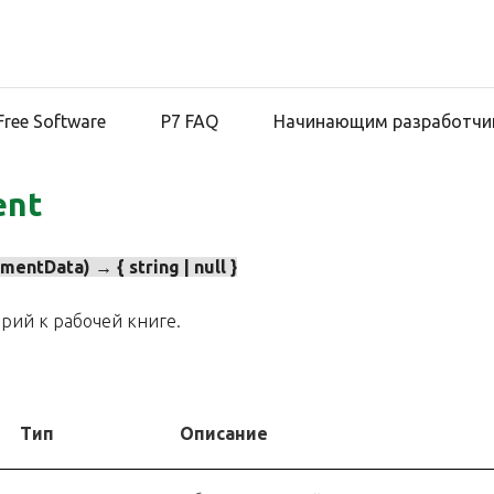
Free Software
Р7 FAQ
Начинающим разработчи
nt
tData) → { string | null }
рий к рабочей книге.
Тип
Описание