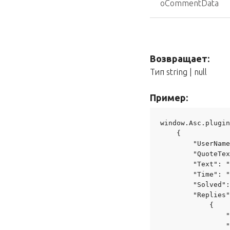
oCommentData
Возвращает:
Тип string | null
Пример:
window.Asc.plugin
    {

        "UserName
        "QuoteTex
        "Text": "
        "Time": "
        "Solved":
        "Replies"
            {

                "
                "