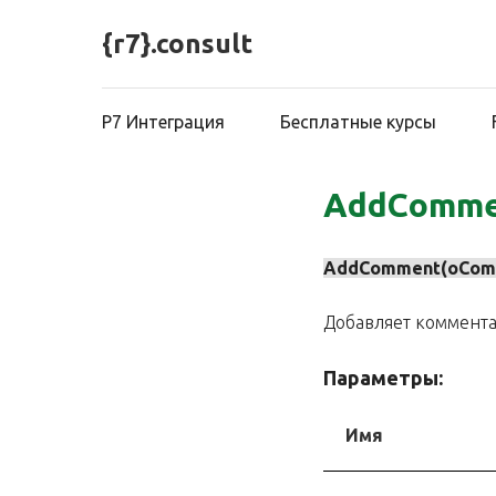
{r7}.consult
Р7 Интеграция
Бесплатные курсы
AddComme
AddComment(oCommen
Добавляет коммента
Параметры:
Имя