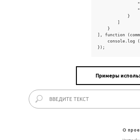
                "
                "
            }

        ]

    }

], function (comm
    console.log (
});
Примеры использо
XLDB
О про
Частный 