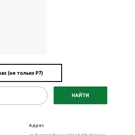
ах (не только Р7)
НАЙТИ
Адрес
ул. Проспект Ленина д144 оф 206, Подольск,