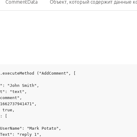
CommentData
Объект, который содержит данные к
.executeMethod ("AddComment", [

": "John Smith",

t": "text",

comment",

1662737941471",

 true,

: [

UserName": "Mark Potato",

Text": "reply 1",
