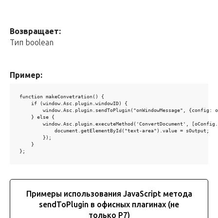
Возвращает:
Тип boolean
Пример:
function makeConvetration() {

    if (window.Asc.plugin.windowID) {

        window.Asc.plugin.sendToPlugin("onWindowMessage", {config: o
    } else {

        window.Asc.plugin.executeMethod('ConvertDocument', [oConfig.
            document.getElementById("text-area").value = sOutput;

        });

    }

};
Примеры использования JavaScript метода
sendToPlugin в офисных плагинах (не
только Р7)