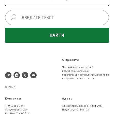
НАЙТИ
XLDB
О проекте
Частный некоммерческий
проект взаимопомощи
при миграции офисных приложений на
импортонезависимый стек
© 2025
Контакты
Адрес
+7 915 258-0371
ул. Проспект Ленина д144 оф 206,
erasyuk@gmail.com
Подольск, МО, 142103
tg:
https://t.me/r7_js