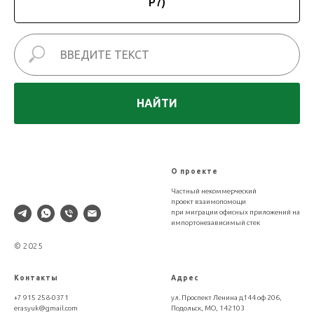
Р7)
НАЙТИ
XLDB
О проекте
Частный некоммерческий
проект взаимопомощи
при миграции офисных приложений на
импортонезависимый стек
© 2025
Контакты
Адрес
+7 915 258-0371
ул. Проспект Ленина д144 оф 206,
erasyuk@gmail.com
Подольск, МО, 142103