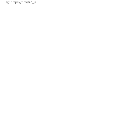
tg:
https://t.me/r7_js