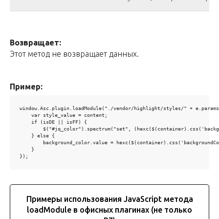
Возвращает:
Этот метод не возвращает данных.
Пример:
window.Asc.plugin.loadModule("./vendor/highlight/styles/" + e.params
    var style_value = content;

    if (isDE || isFF) {

        $("#jq_color").spectrum("set", (hexc($(container).css('backg
    } else {

        background_color.value = hexc($(container).css('backgroundCo
    }

});
Примеры использования JavaScript метода
loadModule в офисных плагинах (не только